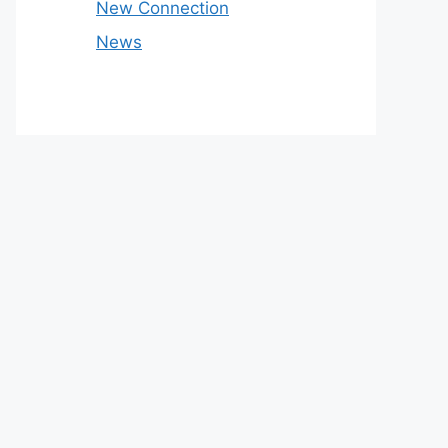
New Connection
News