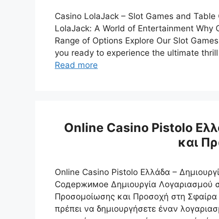
Casino LolaJack – Slot Games and Table
LolaJack: A World of Entertainment Why
Range of Options Explore Our Slot Games
you ready to experience the ultimate thri
Read more
Online Casino Pistolo Ε
και Π
Online Casino Pistolo Ελλάδα – Δημιου
Содержимое Δημιουργία Λογαριασμού στ
Προσομοίωσης και Προσοχή στη Σφαίρα Γι
πρέπει να δημιουργήσετε έναν λογαρια