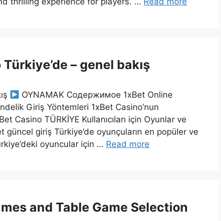
nd thrilling experience for players. …
Read more
 Türkiye’de – genel bakış
kış
OYNAMAK Содержимое 1xBet Online
delik Giriş Yöntemleri 1xBet Casino’nun
 1xBet Casino TÜRKİYE Kullanıcıları için Oyunlar ve
t güncel giriş Türkiye’de oyunçuların en popüler ve
Türkiye’deki oyuncular için …
Read more
Games and Table Game Selection