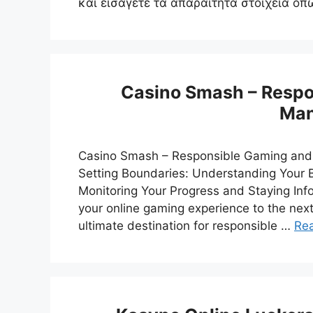
και εισάγετε τα απαραίτητα στοιχεία ό
Casino Smash – Respo
Ma
Casino Smash – Responsible Gaming an
Setting Boundaries: Understanding Your B
Monitoring Your Progress and Staying Inf
your online gaming experience to the next
ultimate destination for responsible …
Re