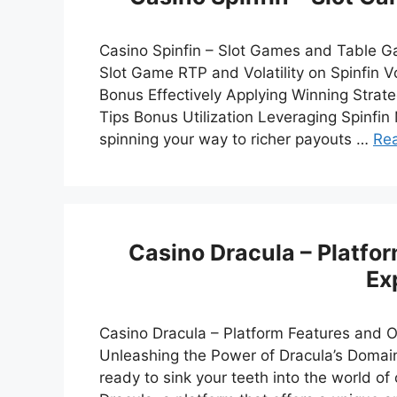
Casino Spinfin – Slot Games and Table 
Slot Game RTP and Volatility on Spinfin Vo
Bonus Effectively Applying Winning Stra
Tips Bonus Utilization Leveraging Spinfin
spinning your way to richer payouts …
Re
Casino Dracula – Platfo
Ex
Casino Dracula – Platform Features and 
Unleashing the Power of Dracula’s Domain
ready to sink your teeth into the world o