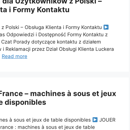
 dla Użytkowników z Polski –
ta i Formy Kontaktu
z Polski – Obsługa Klienta i Formy Kontaktu
s Odpowiedzi i Dostępność Formy Kontaktu z
n, Czat Porady dotyczące kontaktu z działem
i Reklamacji przez Dział Obsługi Klienta Luckera
…
Read more
France – machines à sous et jeux
e disponibles
nes à sous et jeux de table disponibles
JOUER
ance : machines à sous et jeux de table