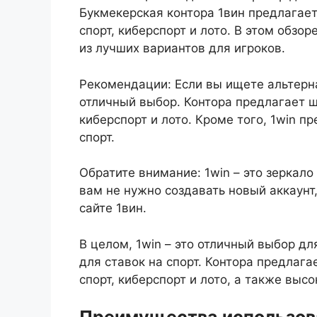
Букмекерская контора 1вин предлагает
спорт, киберспорт и лото. В этом обзо
из лучших вариантов для игроков.
Рекомендации: Если вы ищете альтерна
отличный выбор. Контора предлагает ши
киберспорт и лото. Кроме того, 1win 
спорт.
Обратите внимание: 1win – это зеркало
вам не нужно создавать новый аккаунт
сайте 1вин.
В целом, 1win – это отличный выбор д
для ставок на спорт. Контора предлага
спорт, киберспорт и лото, а также выс