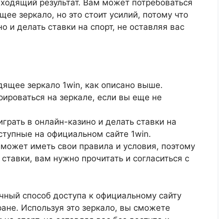
одходящий результат. Вам может потребоваться
ее зеркало, но это стоит усилий, потому что
о и делать ставки на спорт, не оставляя вас
дящее зеркало 1win, как описано выше.
рироваться на зеркале, если вы еще не
грать в онлайн-казино и делать ставки на
оступные на официальном сайте 1win.
 может иметь свои правила и условия, поэтому
ставки, вам нужно прочитать и согласиться с
ичный способ доступа к официальному сайту
ране. Используя это зеркало, вы сможете