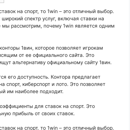
авок на спорт, то 1win – это отличный выбор.
 широкий спектр услуг, включая ставки на
ре мы рассмотрим, почему 1win является одним
 конторы 1вин, которое позволяет игрокам
исящим от ее официального сайта. Это
ищут альтернативу официальному сайту 1вин.
я его доступность. Контора предлагает
на спорт, киберспорт и лото. Это позволяет
рый им наиболее подходит.
коэффициенты для ставок на спорт. Это
ную прибыль от своих ставок.
авок на спорт, то 1win – это отличный выбор.