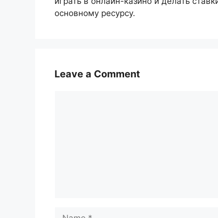
играть в онлайн-казино и делать ставки
основному ресурсу.
Leave a Comment
Comment
Name