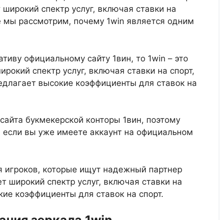
 широкий спектр услуг, включая ставки на
ре мы рассмотрим, почему 1win является одним
тиву официальному сайту 1вин, то 1win – это
рокий спектр услуг, включая ставки на спорт,
предлагает высокие коэффициенты для ставок на
 сайта букмекерской конторы 1вин, поэтому
, если вы уже имеете аккаунт на официальном
ля игроков, которые ищут надежный партнер
ет широкий спектр услуг, включая ставки на
окие коэффициенты для ставок на спорт.