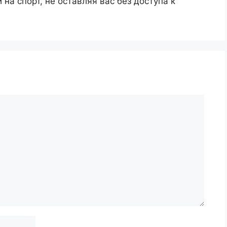
 на спорт, не оставляя вас без доступа к