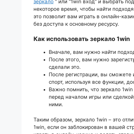
зеркало
” или “1win вход” и выбрать п
некоторое время, чтобы найти подходящ
это позволит вам играть в онлайн-казин
без доступа к основному ресурсу.
Как использовать зеркало 1win
Вначале, вам нужно найти подхо
После этого, вам нужно зарегист
сделали это.
После регистрации, вы сможете и
спорт, используя все функции, д
Важно помнить, что зеркало 1win
перед началом игры или сделкой 
ними.
Таким образом, зеркало 1win – это отл
1win, если он заблокирован в вашей ст