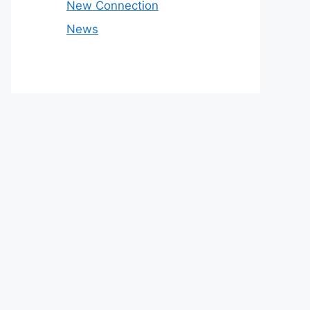
New Connection
News