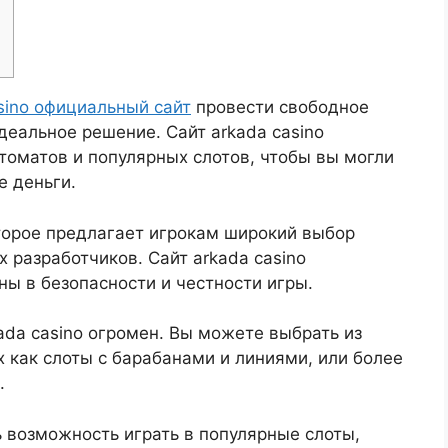
sino официальный сайт
провести свободное
идеальное решение. Сайт arkada casino
томатов и популярных слотов, чтобы вы могли
е деньги.
оторое предлагает игрокам широкий выбор
 разработчиков. Сайт arkada casino
ы в безопасности и честности игры.
ada casino огромен. Вы можете выбрать из
х как слоты с барабанами и линиями, или более
.
ть возможность играть в популярные слоты,