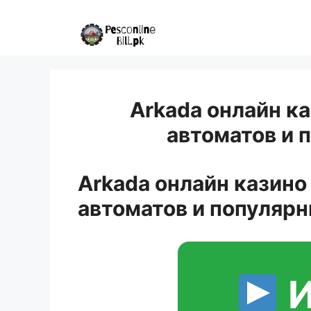
Skip
to
content
Arkada онлайн к
автоматов и 
Arkada онлайн казино
автоматов и популярн
И