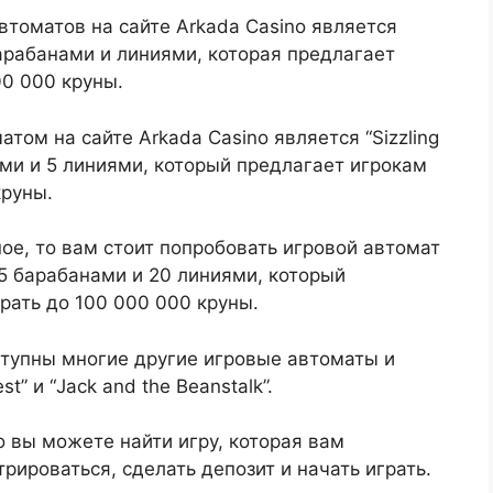
томатов на сайте Arkada Casino является
 барабанами и линиями, которая предлагает
0 000 круны.
ом на сайте Arkada Casino является “Sizzling
ами и 5 линиями, который предлагает игрокам
круны.
ное, то вам стоит попробовать игровой автомат
с 5 барабанами и 20 линиями, который
рать до 100 000 000 круны.
оступны многие другие игровые автоматы и
st” и “Jack and the Beanstalk”.
o вы можете найти игру, которая вам
рироваться, сделать депозит и начать играть.