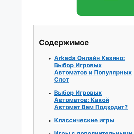
Содержимое
Arkada Онлайн Казино:
Выбор Игровых
Автоматов и Популярных
Слот
Выбор Игровых
Автоматов: Какой
Автомат Вам Подходит?
Классические игры
Игры с дополнительными