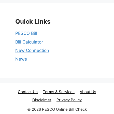
Quick Links
PESCO Bill
Bill Calculator
New Connection
News
Contact Us
Terms & Services
About Us
Disclaimer
Privacy Policy
© 2026 PESCO Online Bill Check