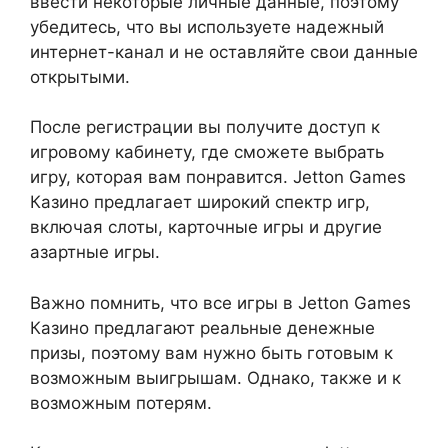
ввести некоторые личные данные, поэтому
убедитесь, что вы используете надежный
интернет-канал и не оставляйте свои данные
открытыми.
После регистрации вы получите доступ к
игровому кабинету, где сможете выбрать
игру, которая вам понравится. Jetton Games
Казино предлагает широкий спектр игр,
включая слоты, карточные игры и другие
азартные игры.
Важно помнить, что все игры в Jetton Games
Казино предлагают реальные денежные
призы, поэтому вам нужно быть готовым к
возможным выигрышам. Однако, также и к
возможным потерям.