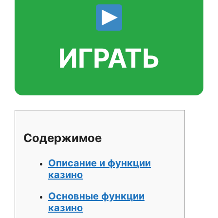
ИГРАТЬ
Содержимое
Описание и функции
казино
Основные функции
казино