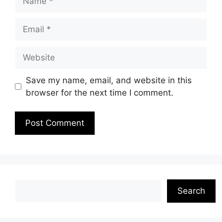
Email
Website
Save my name, email, and website in this
browser for the next time I comment.
Search
Search