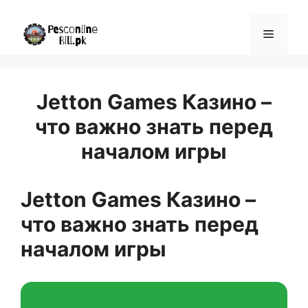
Skip
to
Menu
content
Jetton Games Казино –
что важно знать перед
началом игры
Jetton Games Казино –
что важно знать перед
началом игры