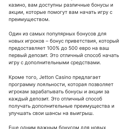
казино, вам доступны различные бонусы и
акции, которые помогут вам начать игру с
преимуществом.
Один из самых популярных бонусов для
новых игроков – бонус приветствия, который
предоставляет 100% до 500 евро на ваш
первый депозит. Это отличный способ начать
игру с дополнительными средствами.
Кроме того, Jetton Casino предлагает
программу лояльности, которая позволяет
игрокам зарабатывать бонусы и акции за
каждый депозит. Это отличный способ
получать дополнительные преимущества и
улучшать свои шансы на выигрыш.
Еще одним важным бонусом для новых