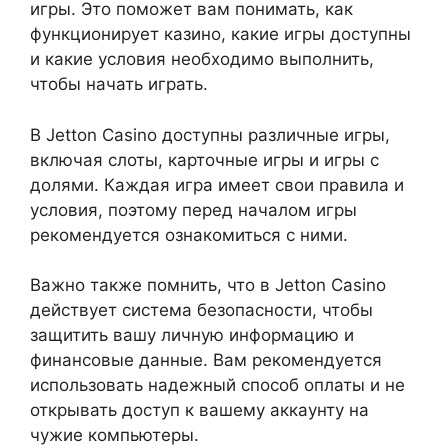
игры. Это поможет вам понимать, как
функционирует казино, какие игры доступны
и какие условия необходимо выполнить,
чтобы начать играть.
В Jetton Casino доступны различные игры,
включая слоты, карточные игры и игры с
долями. Каждая игра имеет свои правила и
условия, поэтому перед началом игры
рекомендуется ознакомиться с ними.
Важно также помнить, что в Jetton Casino
действует система безопасности, чтобы
защитить вашу личную информацию и
финансовые данные. Вам рекомендуется
использовать надежный способ оплаты и не
открывать доступ к вашему аккаунту на
чужие компьютеры.