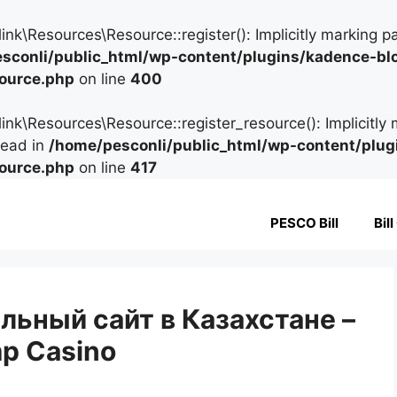
\Resources\Resource::register(): Implicitly marking pa
sconli/public_html/wp-content/plugins/kadence-bl
source.php
on line
400
\Resources\Resource::register_resource(): Implicitly m
tead in
/home/pesconli/public_html/wp-content/plug
source.php
on line
417
PESCO Bill
Bil
льный сайт в Казахстане –
mp Casino