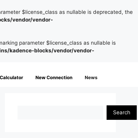
rameter $license_class as nullable is deprecated, the
ocks/vendor/vendor-
arking parameter $license_class as nullable is
ins/kadence-blocks/vendor/vendor-
l Calculator
New Connection
News
Search
Search