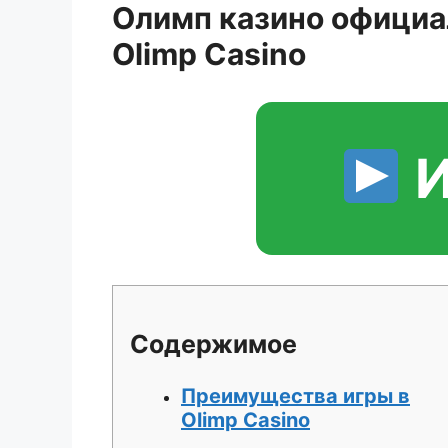
Олимп казино официал
Olimp Casino
И
Содержимое
Преимущества игры в
Olimp Casino