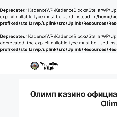
Deprecated
: KadenceWP\KadenceBlocks\StellarWP\Uplink
explicit nullable type must be used instead in
/home/pe
prefixed/stellarwp/uplink/src/Uplink/Resources/Re
Deprecated
: KadenceWP\KadenceBlocks\StellarWP\Uplink
deprecated, the explicit nullable type must be used ins
prefixed/stellarwp/uplink/src/Uplink/Resources/Re
Skip
to
content
Олимп казино официа
Oli