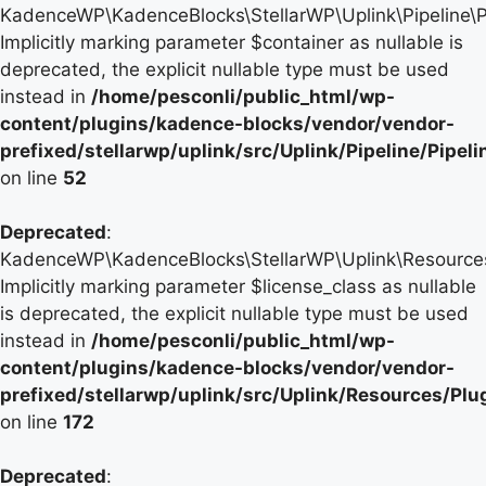
KadenceWP\KadenceBlocks\StellarWP\Uplink\Pipeline\Pip
Implicitly marking parameter $container as nullable is
deprecated, the explicit nullable type must be used
instead in
/home/pesconli/public_html/wp-
content/plugins/kadence-blocks/vendor/vendor-
prefixed/stellarwp/uplink/src/Uplink/Pipeline/Pipel
on line
52
Deprecated
:
KadenceWP\KadenceBlocks\StellarWP\Uplink\Resources\P
Implicitly marking parameter $license_class as nullable
is deprecated, the explicit nullable type must be used
instead in
/home/pesconli/public_html/wp-
content/plugins/kadence-blocks/vendor/vendor-
prefixed/stellarwp/uplink/src/Uplink/Resources/Plu
on line
172
Deprecated
: