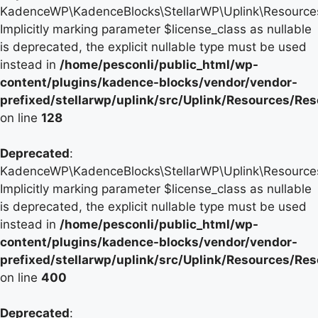
KadenceWP\KadenceBlocks\StellarWP\Uplink\Resources\
Implicitly marking parameter $license_class as nullable
is deprecated, the explicit nullable type must be used
instead in
/home/pesconli/public_html/wp-
content/plugins/kadence-blocks/vendor/vendor-
prefixed/stellarwp/uplink/src/Uplink/Resources/Re
on line
128
Deprecated
:
KadenceWP\KadenceBlocks\StellarWP\Uplink\Resources\
Implicitly marking parameter $license_class as nullable
is deprecated, the explicit nullable type must be used
instead in
/home/pesconli/public_html/wp-
content/plugins/kadence-blocks/vendor/vendor-
prefixed/stellarwp/uplink/src/Uplink/Resources/Re
on line
400
Deprecated
: