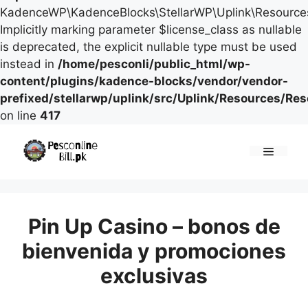
KadenceWP\KadenceBlocks\StellarWP\Uplink\Resources\
Implicitly marking parameter $license_class as nullable
is deprecated, the explicit nullable type must be used
instead in
/home/pesconli/public_html/wp-
content/plugins/kadence-blocks/vendor/vendor-
prefixed/stellarwp/uplink/src/Uplink/Resources/Re
on line
417
Skip
to
Menu
content
Pin Up Casino – bonos de
bienvenida y promociones
exclusivas