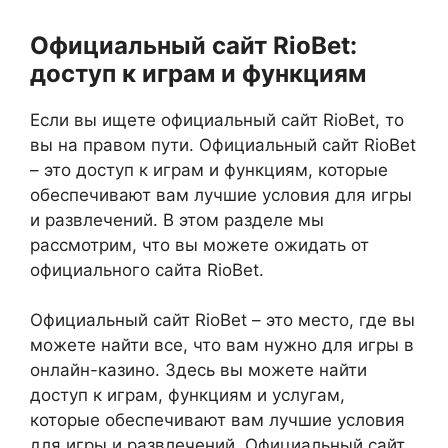
Официальный сайт RioBet:
доступ к играм и функциям
Если вы ищете официальный сайт RioBet, то
вы на правом пути. Официальный сайт RioBet
– это доступ к играм и функциям, которые
обеспечивают вам лучшие условия для игры
и развлечений. В этом разделе мы
рассмотрим, что вы можете ожидать от
официального сайта RioBet.
Официальный сайт RioBet – это место, где вы
можете найти все, что вам нужно для игры в
онлайн-казино. Здесь вы можете найти
доступ к играм, функциям и услугам,
которые обеспечивают вам лучшие условия
для игры и развлечений. Официальный сайт