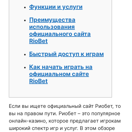
Функции и услуги
Преимущества
использования
официального сайта
RioBet
Быстрый доступ к играм
Как начать играть на
официальном сайте
RioBet
Если вы ищете официальный сайт Риобет, то
вы на правом пути. Риобет – это популярное
онлайн-казино, которое предлагает игрокам
широкий спектр игр и услуг. В этом обзоре