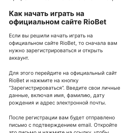
Как начать играть на
официальном сайте RioBet
Если вы решили начать играть на
официальном сайте RioBet, то сначала вам
нужно зарегистрироваться и открыть
аккаунт.
Для этого перейдите на официальный сайт
RioBet и нажмите на кнопку
“Зарегистрироваться”. Введите свои личные
данные, включая имя, фамилию, дату
рождения и адрес электронной почты.
После регистрации вам будет отправлено
письмо с подтверждением email. Откройте
это письмо и нажмите на ссылку, чтобы