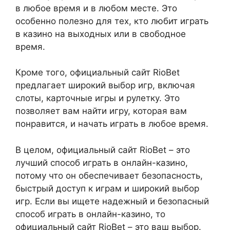
в любое время и в любом месте. Это
особенно полезно для тех, кто любит играть
в казино на выходных или в свободное
время.
Кроме того, официальный сайт RioBet
предлагает широкий выбор игр, включая
слоты, карточные игры и рулетку. Это
позволяет вам найти игру, которая вам
понравится, и начать играть в любое время.
В целом, официальный сайт RioBet – это
лучший способ играть в онлайн-казино,
потому что он обеспечивает безопасность,
быстрый доступ к играм и широкий выбор
игр. Если вы ищете надежный и безопасный
способ играть в онлайн-казино, то
официальный сайт RioBet – это ваш выбор.