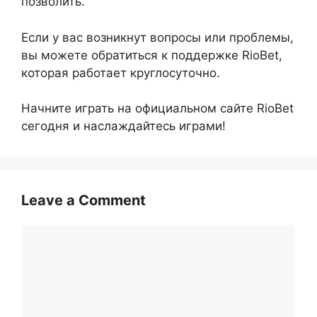
позволить.
Если у вас возникнут вопросы или проблемы,
вы можете обратиться к поддержке RioBet,
которая работает круглосуточно.
Начните играть на официальном сайте RioBet
сегодня и наслаждайтесь играми!
Leave a Comment
Comment