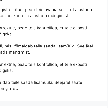
gistreeritud, peab teie avama selle, et alustada
kasinoskonto ja alustada mängimist.
rektne, peab teie kontrollida, et teie e-posti
õigeks.
 mis võimaldab teile saada lisamüüki. Seejärel
tada mängimist.
rektne, peab teie kontrollida, et teie e-posti
õigeks.
dab teile saada lisamüüki. Seejärel saate
ängimist.