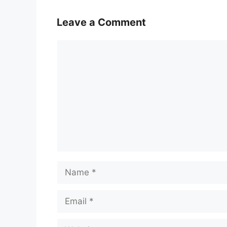
Leave a Comment
Comment
Name
Email
Website