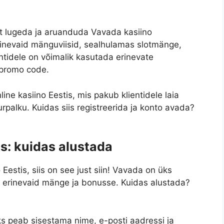
lt lugeda ja aruanduda Vavada kasiino
erinevaid mänguviisid, sealhulamas slotmänge,
Klientidele on võimalik kasutada erinevate
 promo code.
ne kasiino Eestis, mis pakub klientidele laia
rpalku. Kuidas siis registreerida ja konto avada?
is: kuidas alustada
Eestis, siis on see just siin! Vavada on üks
b erinevaid mänge ja bonusse. Kuidas alustada?
eks peab sisestama nime, e-posti aadressi ja