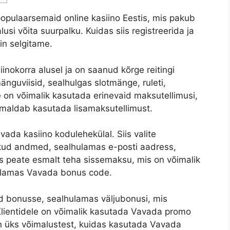
opulaarsemaid online kasiino Eestis, mis pakub
lusi võita suurpalku. Kuidas siis registreerida ja
in selgitame.
iinokorra alusel ja on saanud kõrge reitingi
mänguviisid, sealhulgas slotmänge, ruleti,
dele on võimalik kasutada erinevaid maksutellimusi,
maldab kasutada lisamaksutellimust.
ada kasiino kodulehekülal. Siis valite
likud andmed, sealhulamas e-posti aadress,
s peate esmalt teha sissemaksu, mis on võimalik
hulamas Vavada bonus code.
id bonusse, sealhulamas väljubonusi, mis
Klientidele on võimalik kasutada Vavada promo
on üks võimalustest, kuidas kasutada Vavada