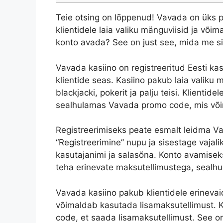
Teie otsing on lõppenud! Vavada on üks p
klientidele laia valiku mänguviisid ja võima
konto avada? See on just see, mida me si
Vavada kasiino on registreeritud Eesti kas
klientide seas. Kasiino pakub laia valiku 
blackjacki, pokerit ja palju teisi. Klienti
sealhulamas Vavada promo code, mis või
Registreerimiseks peate esmalt leidma Vav
“Registreerimine” nupu ja sisestage vaja
kasutajanimi ja salasõna. Konto avamisek
teha erinevate maksutellimustega, seal
Vavada kasiino pakub klientidele erineva
võimaldab kasutada lisamaksutellimust. 
code, et saada lisamaksutellimust. See 