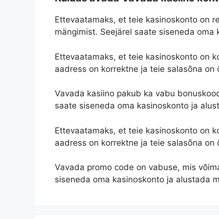
Ettevaatamaks, et teie kasinoskonto on re
mängimist. Seejärel saate siseneda oma 
Ettevaatamaks, et teie kasinoskonto on kor
aadress on korrektne ja teie salasõna on 
Vavada kasiino pakub ka vabu bonuskoodi,
saate siseneda oma kasinoskonto ja alus
Ettevaatamaks, et teie kasinoskonto on kor
aadress on korrektne ja teie salasõna on 
Vavada promo code on vabuse, mis võimal
siseneda oma kasinoskonto ja alustada m