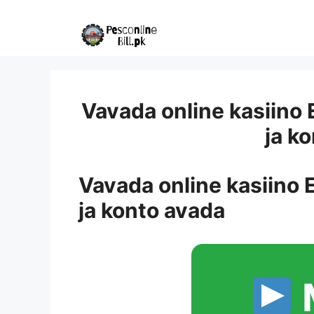
Skip
to
content
Vavada online kasiino E
ja k
Vavada online kasiino E
ja konto avada