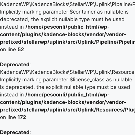
KadenceWP\KadenceBlocks\StellarWP\Uplink\Pipeline\Pip
Implicitly marking parameter $container as nullable is
deprecated, the explicit nullable type must be used
instead in
/home/pesconli/public_html/wp-
content/plugins/kadence-blocks/vendor/vendor-
prefixed/stellarwp/uplink/src/Uplink/Pipeline/Pipel
on line
52
Deprecated
:
KadenceWP\KadenceBlocks\StellarWP\Uplink\Resources\P
Implicitly marking parameter $license_class as nullable
is deprecated, the explicit nullable type must be used
instead in
/home/pesconli/public_html/wp-
content/plugins/kadence-blocks/vendor/vendor-
prefixed/stellarwp/uplink/src/Uplink/Resources/Plu
on line
172
Deprecated
: