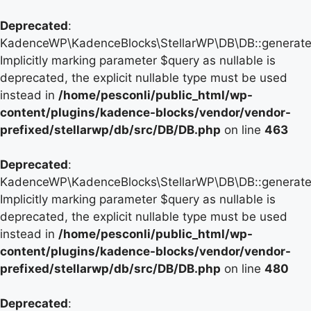
Deprecated
:
KadenceWP\KadenceBlocks\StellarWP\DB\DB::generate_
Implicitly marking parameter $query as nullable is
deprecated, the explicit nullable type must be used
instead in
/home/pesconli/public_html/wp-
content/plugins/kadence-blocks/vendor/vendor-
prefixed/stellarwp/db/src/DB/DB.php
on line
463
Deprecated
:
KadenceWP\KadenceBlocks\StellarWP\DB\DB::generate_
Implicitly marking parameter $query as nullable is
deprecated, the explicit nullable type must be used
instead in
/home/pesconli/public_html/wp-
content/plugins/kadence-blocks/vendor/vendor-
prefixed/stellarwp/db/src/DB/DB.php
on line
480
Deprecated
: