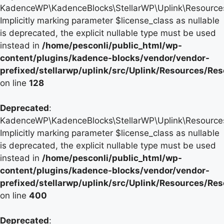
KadenceWP\KadenceBlocks\StellarWP\Uplink\Resources\
Implicitly marking parameter $license_class as nullable
is deprecated, the explicit nullable type must be used
instead in
/home/pesconli/public_html/wp-
content/plugins/kadence-blocks/vendor/vendor-
prefixed/stellarwp/uplink/src/Uplink/Resources/Re
on line
128
Deprecated
:
KadenceWP\KadenceBlocks\StellarWP\Uplink\Resources\
Implicitly marking parameter $license_class as nullable
is deprecated, the explicit nullable type must be used
instead in
/home/pesconli/public_html/wp-
content/plugins/kadence-blocks/vendor/vendor-
prefixed/stellarwp/uplink/src/Uplink/Resources/Re
on line
400
Deprecated
: