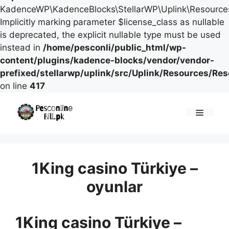
KadenceWP\KadenceBlocks\StellarWP\Uplink\Resources\
Implicitly marking parameter $license_class as nullable
is deprecated, the explicit nullable type must be used
instead in
/home/pesconli/public_html/wp-
content/plugins/kadence-blocks/vendor/vendor-
prefixed/stellarwp/uplink/src/Uplink/Resources/Re
on line
417
Skip
to
Menu
content
1King casino Türkiye –
oyunlar
1King casino Türkiye –