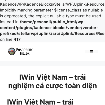
KadenceWP\KadenceBlocks\StellarWP\Uplink\Resources\
Implicitly marking parameter $license_class as nullable
is deprecated, the explicit nullable type must be used
instead in
/home/pesconli/public_html/wp-
content/plugins/kadence-blocks/vendor/vendor-
prefixed/stellarwp/uplink/src/Uplink/Resources/Re
on line
417
Skip
to
Menu
content
IWin Việt Nam – trải
nghiệm cá cược toàn diện
IWin Việt Nam – trải