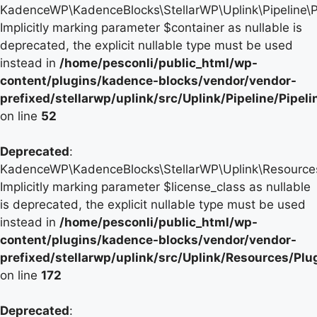
KadenceWP\KadenceBlocks\StellarWP\Uplink\Pipeline\Pip
Implicitly marking parameter $container as nullable is
deprecated, the explicit nullable type must be used
instead in
/home/pesconli/public_html/wp-
content/plugins/kadence-blocks/vendor/vendor-
prefixed/stellarwp/uplink/src/Uplink/Pipeline/Pipel
on line
52
Deprecated
:
KadenceWP\KadenceBlocks\StellarWP\Uplink\Resources\P
Implicitly marking parameter $license_class as nullable
is deprecated, the explicit nullable type must be used
instead in
/home/pesconli/public_html/wp-
content/plugins/kadence-blocks/vendor/vendor-
prefixed/stellarwp/uplink/src/Uplink/Resources/Plu
on line
172
Deprecated
: