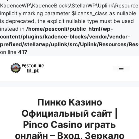
KadenceWP\KadenceBlocks\StellarWP\Uplink\Resources\
Implicitly marking parameter $license_class as nullable
is deprecated, the explicit nullable type must be used
instead in
/home/pesconli/public_html/wp-
content/plugins/kadence-blocks/vendor/vendor-
prefixed/stellarwp/uplink/src/Uplink/Resources/Re
on line
417
Skip
to
Menu
content
Пинко Казино
Официальный сайт |
Pinco Casino играть
онлайн – Вход, Зеркало